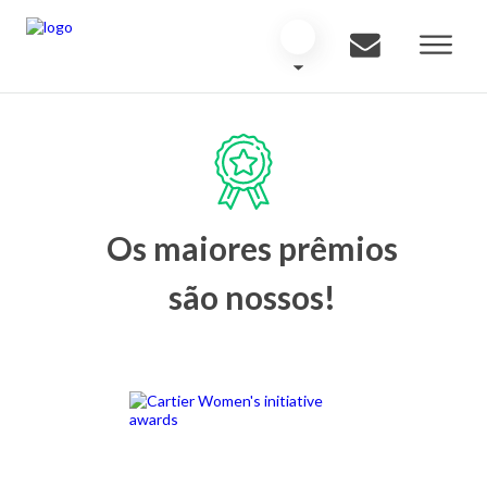
Os maiores prêmios
são nossos!