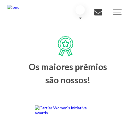
Os maiores prêmios
são nossos!