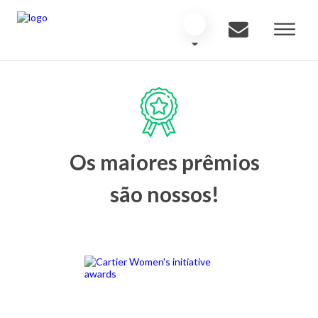
Os maiores prêmios
são nossos!