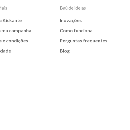
Mais
Baú de ideias
a Kickante
Inovações
 uma campanha
Como funciona
 e condições
Perguntas frequentes
idade
Blog