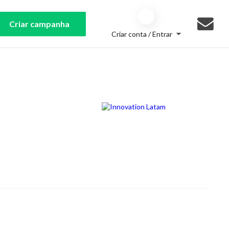
Criar campanha
Criar conta / Entrar