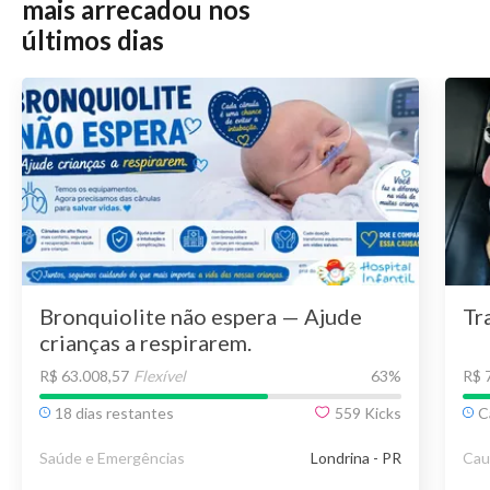
mais arrecadou nos
últimos dias
Bronquiolite não espera — Ajude
Tr
crianças a respirarem.
R$ 63.008,57
Flexível
63
%
R$ 
18 dias restantes
559
Kicks
C
Saúde e Emergências
Londrina - PR
Cau