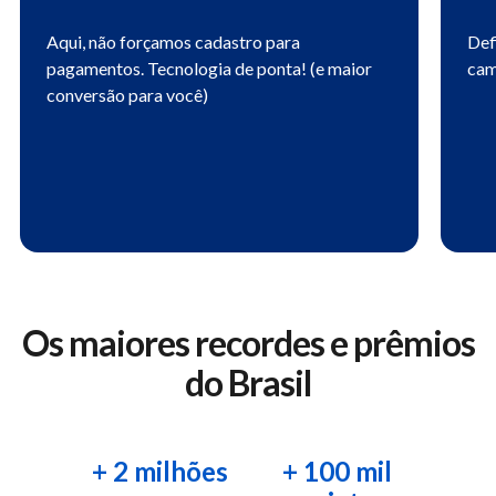
Aqui, não forçamos cadastro para
Def
pagamentos. Tecnologia de ponta! (e maior
cam
conversão para você)
Os maiores recordes e prêmios
do Brasil
+ 2 milhões
+ 100 mil