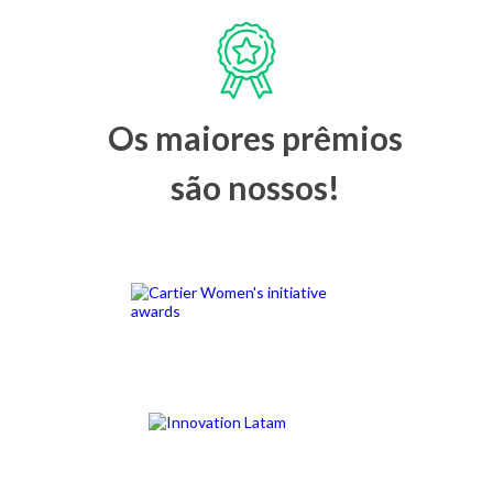
Os maiores prêmios
são nossos!