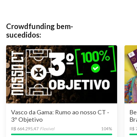
Crowdfunding bem-
sucedidos:
Vasco da Gama: Rumo ao nosso CT -
Be
3º Objetivo
Br
R$ 664.295,47
Flexível
104
%
R$ 