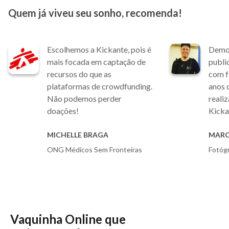
Quem já viveu seu sonho, recomenda!
Escolhemos a Kickante, pois é
Demor
mais focada em captação de
publi
recursos do que as
com f
plataformas de crowdfunding.
anos d
Não podemos perder
reali
doações!
Kicka
MICHELLE BRAGA
MARC
ONG Médicos Sem Fronteiras
Fotógr
Vaquinha Online que