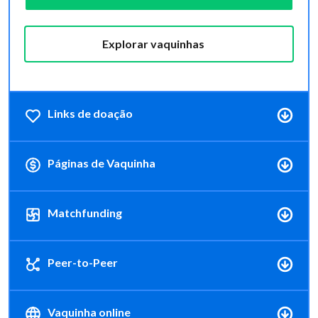
Explorar vaquinhas
Links de doação
Páginas de Vaquinha
Matchfunding
Peer-to-Peer
Vaquinha online