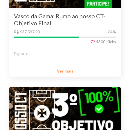
Vasco da Gama: Rumo ao nosso CT-
Objetivo Final
R$ 637.597,93
64
%
4300
Kicks
Esportes
-
Ver mais