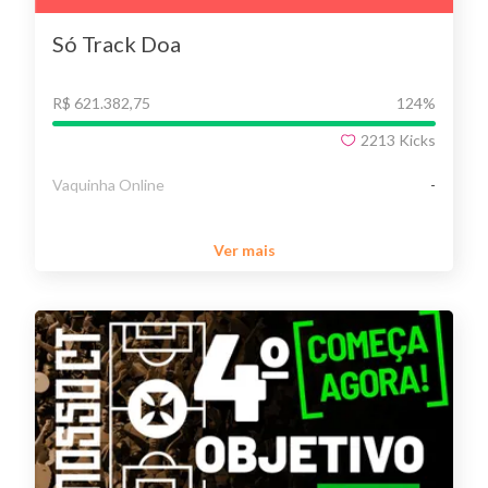
Só Track Doa
R$ 621.382,75
124
%
2213
Kicks
Vaquinha Online
-
Ver mais