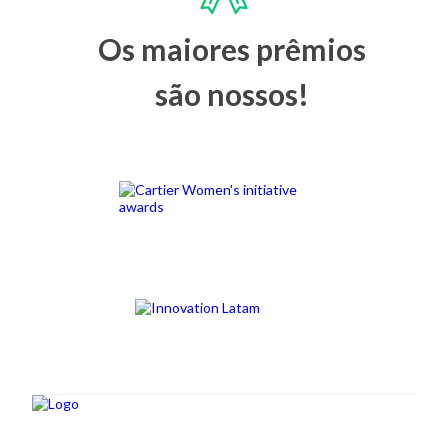
Os maiores prêmios
são nossos!