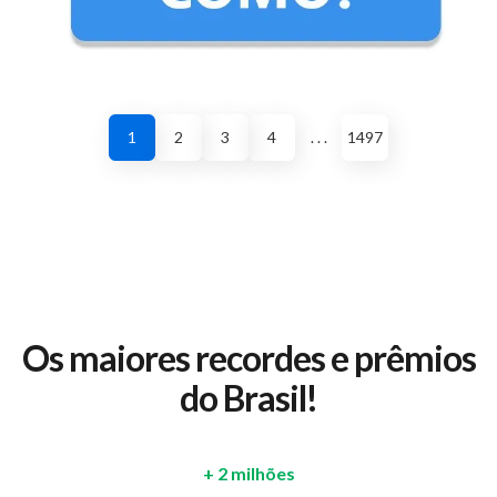
1
2
3
4
. . .
1497
Os maiores recordes e prêmios
do Brasil!
+ 2 milhões