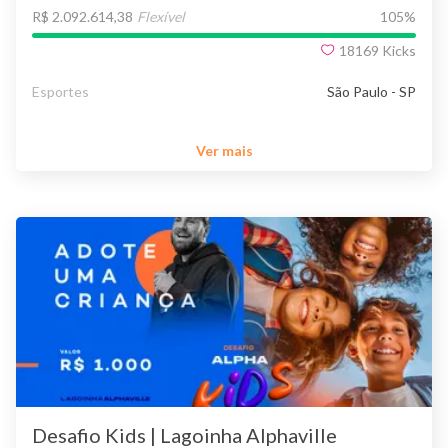
R$ 2.092.614,38
Flexível
105
%
18169
Kicks
Esportes
São Paulo - SP
Ver mais
Desafio Kids | Lagoinha Alphaville