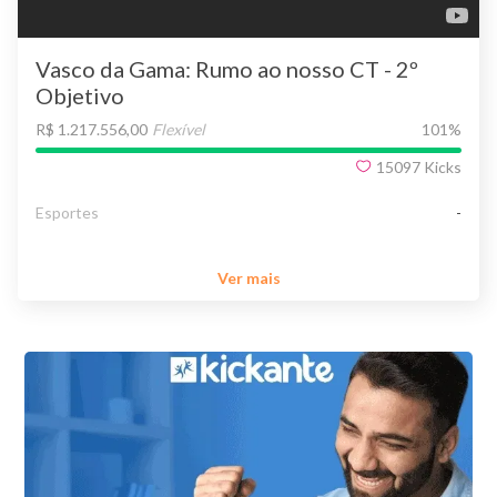
Vasco da Gama: Rumo ao nosso CT - 2º
Objetivo
R$ 1.217.556,00
Flexível
101
%
15097
Kicks
Esportes
-
Ver mais