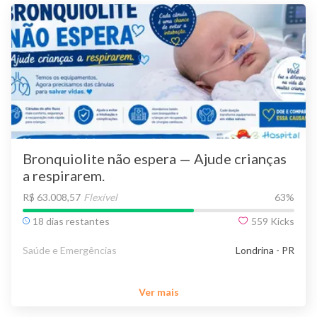
Bronquiolite não espera — Ajude crianças
a respirarem.
R$ 63.008,57
Flexível
63
%
18 dias restantes
559
Kicks
Saúde e Emergências
Londrina - PR
Ver mais