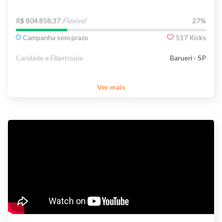
R$ 804.858,37
Flexível
27
%
Campanha sem prazo
517
Kicks
Caridade e Filantropia
Barueri - SP
Ver mais