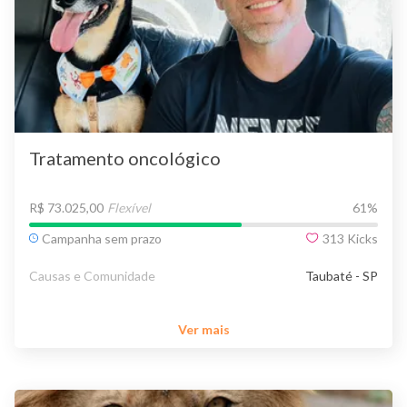
Tratamento oncológico
R$ 73.025,00
Flexível
61
%
Campanha sem prazo
313
Kicks
Causas e Comunidade
Taubaté - SP
Ver mais