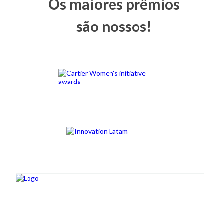
Os maiores prêmios
são nossos!