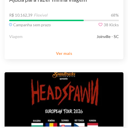
R$ 10.162,39
Flexível
68
%
Campanha sem prazo
38
Kicks
Viagem
Joinville - SC
Ver mais