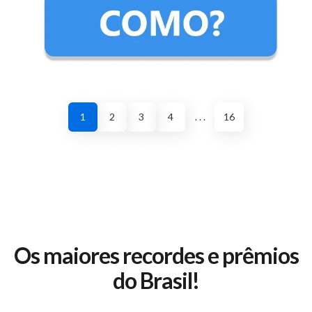
1
2
3
4
. . .
16
Os maiores recordes e prêmios
do Brasil!