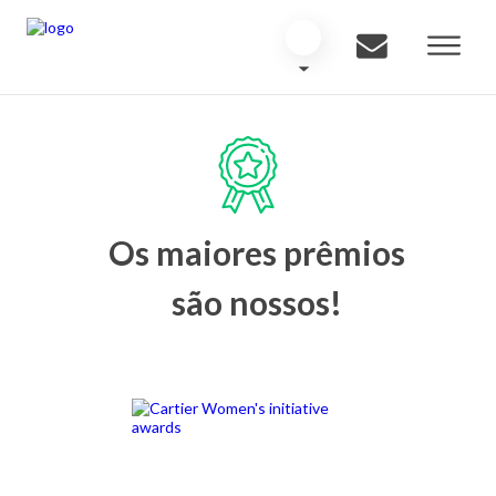
Os maiores prêmios
são nossos!