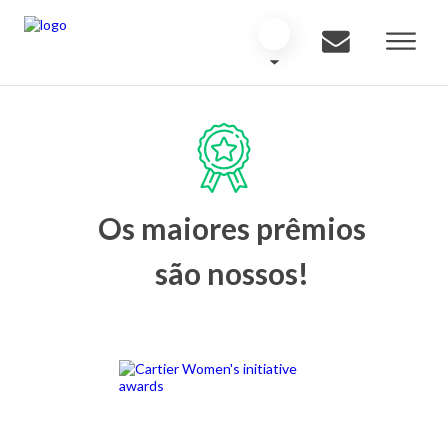
Os maiores prêmios
são nossos!