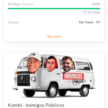
31 Kicks
Flexível
103
%
31
Kicks
Viagem
São Paulo - SP
Ver mais
Kombi - Inimigos Públicos