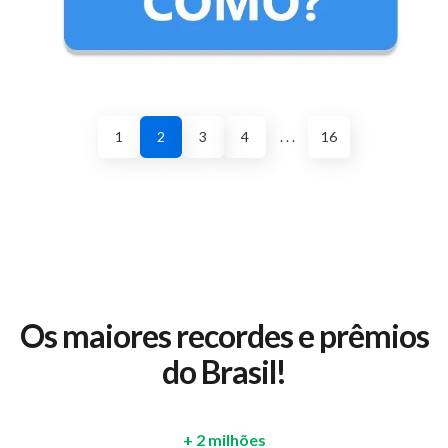
1
2
3
4
. . .
16
Os maiores recordes e prêmios
do Brasil!
+ 2 milhões