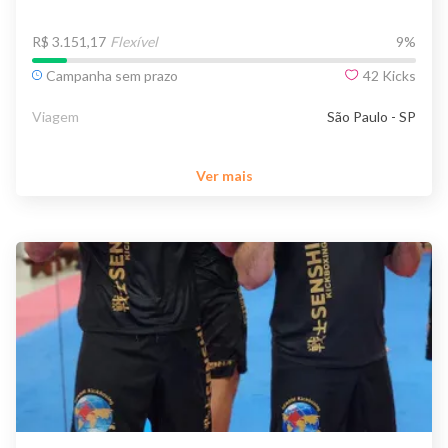
R$ 3.151,17
Flexível
9
%
Campanha sem prazo
42
Kicks
Viagem
São Paulo - SP
Ver mais