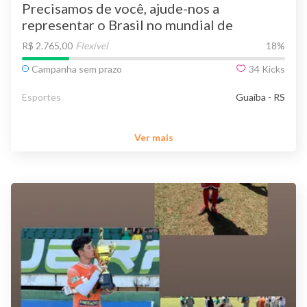
Precisamos de você, ajude-nos a
representar o Brasil no mundial de
Kickboxing
R$ 2.765,00
Flexível
18
%
Campanha sem prazo
34
Kicks
Esportes
Guaíba - RS
Ver mais