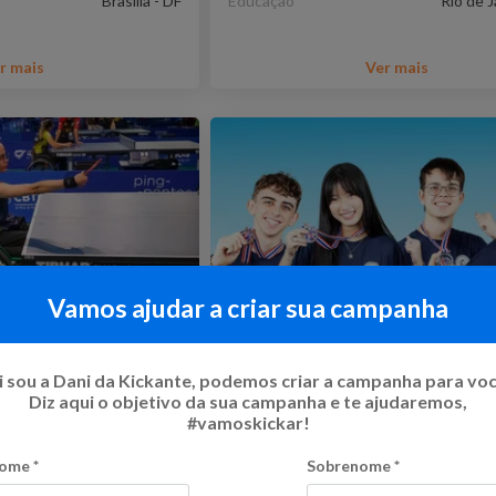
Brasília - DF
Educação
Rio de J
r mais
Ver mais
Vamos ajudar a criar sua campanha
nte para a Copa
Ajude a Ciência, Tecnologi
 sou a Dani da Kickante, podemos criar a campanha para vo
ria Laura a
Inovação a Chegar Mais L
Diz aqui o objetivo da sua campanha e te ajudaremos,
com Jovens Brasileiros a
11
%
R$ 10.510,00
Flexível
#vamoskickar!
participar de uma olimpíad
o
10
Kicks
Internacional -STEAM Ahe
ome
*
Sobrenome
*
2025 - China