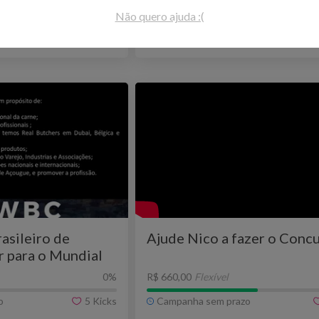
Campinas - SP
Educação
Sal
Não quero ajuda :(
r mais
Ver mais
asileiro de
Ajude Nico a fazer o Conc
r para o Mundial
0
%
R$ 660,00
Flexível
o
5
Kicks
Campanha sem prazo