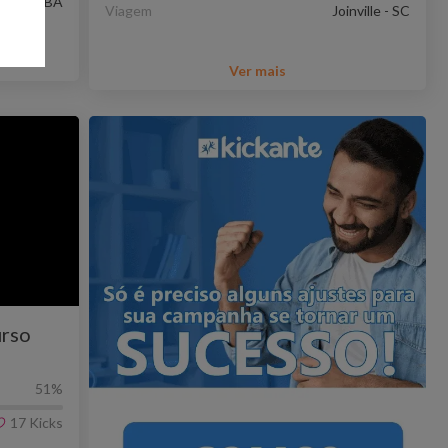
vador - BA
Viagem
Joinville - SC
Ver mais
urso
51
%
17
Kicks