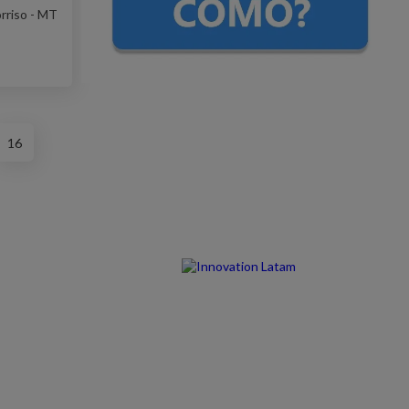
rriso - MT
16