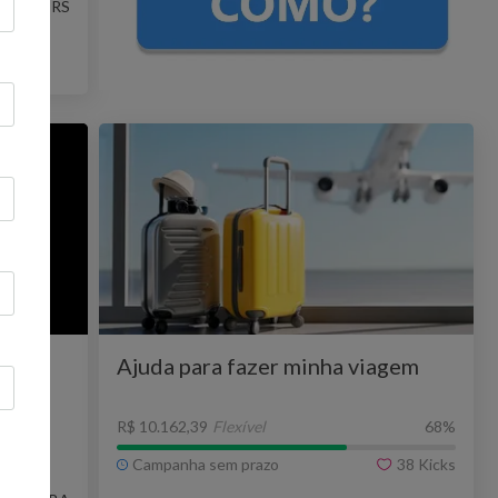
legre - RS
Ajuda para fazer minha viagem
R$ 10.162,39
Flexível
68
%
Campanha sem prazo
38
Kicks