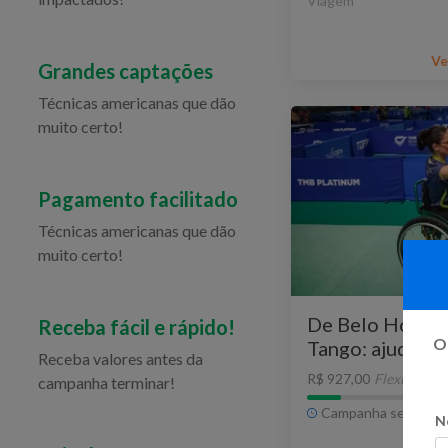
Viagem
Ve
Grandes captações
Técnicas americanas que dão
muito certo!
Pagamento facilitado
Técnicas americanas que dão
muito certo!
De Belo Horizo
Receba fácil e rápido!
Oi
Tango: ajude Ma
Receba valores antes da
competir 🏓
R$ 927,00
Flexível
campanha terminar!
Campanha sem praz
N