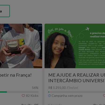
a
etir na França!
ME AJUDE A REALIZAR 
INTERCÂMBIO UNIVERSI
- Mari em Portugal
56
%
R$ 1.255,00
Flexível
82
Kicks
Campanha sem prazo