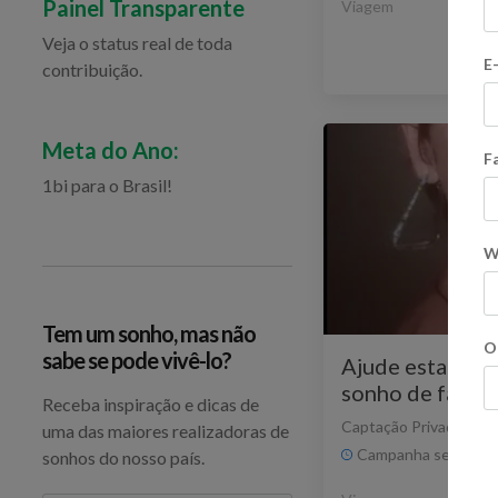
Painel Transparente
Viagem
Veja o status real de toda
E
contribuição.
Ve
Meta do Ano:
F
1bi para o Brasil!
W
Tem um sonho, mas não
O
sabe se pode vivê-lo?
Ajude esta teac
sonho de fazer 
Receba inspiração e dicas de
Irlanda
Captação Privada
Flex
uma das maiores realizadoras de
Campanha sem praz
sonhos do nosso país.