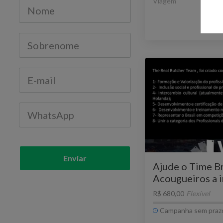
Viagem
Ve
Enviar
Ajude o Time Br
Acougueiros a i
em Paris 2025
R$ 680,00
Flexível
Campanha sem praz