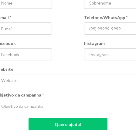
Belo Horizonte - MG
Educação
Porto A
-mail
*
Telefone/WhatsApp
*
r mais
Ver mais
acebook
Instagram
ebsite
bjetivo da campanha
*
her realizar seu
Tico en Guyane
intercâmbio na
ível
Captação Privada
Flexível
o
Campanha sem prazo
Quero ajuda!