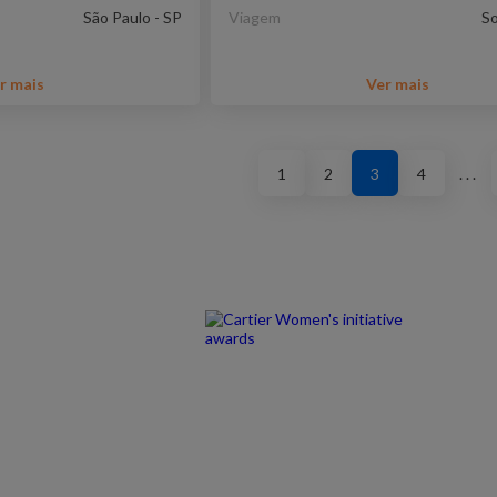
São Paulo - SP
Viagem
So
r mais
Ver mais
1
2
3
4
. . .