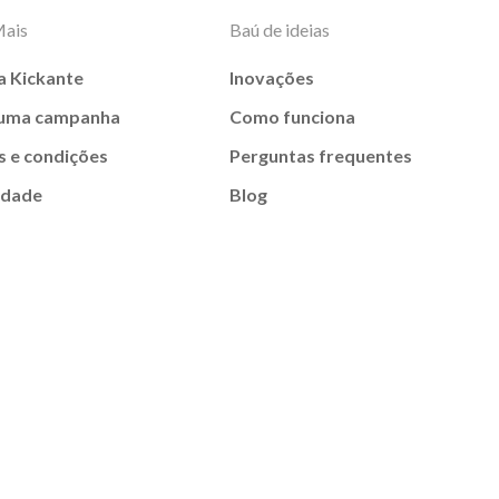
Mais
Baú de ideias
a Kickante
Inovações
 uma campanha
Como funciona
 e condições
Perguntas frequentes
idade
Blog