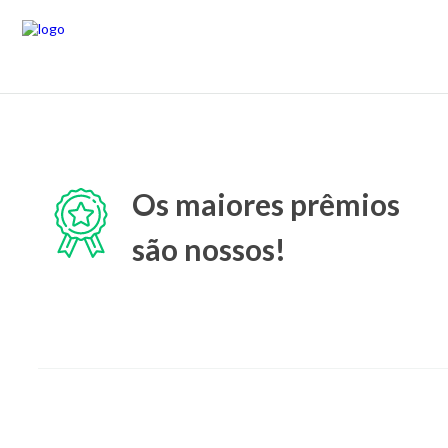
Os maiores prêmios
são nossos!