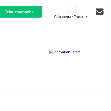
Criar campanha
Criar conta / Entrar