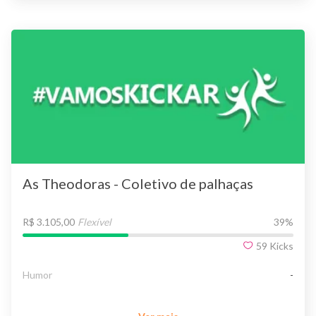
As Theodoras - Coletivo de palhaças
R$ 3.105,00
Flexível
39
%
59
Kicks
Humor
-