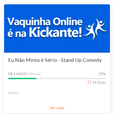
Eu Não Minto é Sério - Stand Up Comedy
R$ 3.460,00
Flexível
29
%
19
Kicks
Humor
-
Ver mais