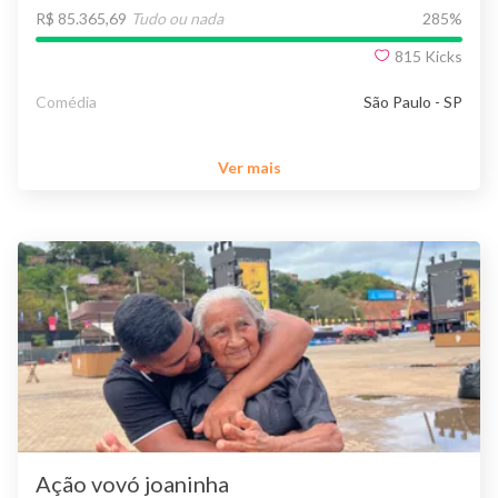
R$ 85.365,69
Tudo ou nada
285
%
815
Kicks
Comédia
São Paulo - SP
Ver mais
Ação vovó joaninha