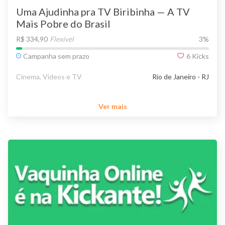
Uma Ajudinha pra TV Biribinha — A TV
Mais Pobre do Brasil
R$ 334,90
Flexível
3
%
Campanha sem prazo
6
Kicks
Cinema, Vídeos e TV
Rio de Janeiro - RJ
Ver mais