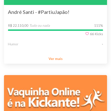
André Santi - #PartiuJapão!
R$ 22.110,00
Tudo ou nada
111
%
66
Kicks
Humor
-
Ver mais