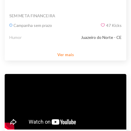
SEM META FINANCEIRA
Campanha sem prazo
47
Kicks
Humor
Juazeiro do Norte - CE
Ver mais