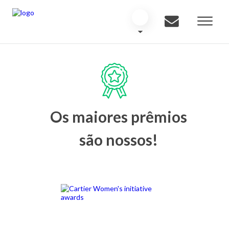
Os maiores prêmios
são nossos!