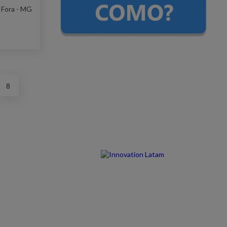
e Fora - MG
8