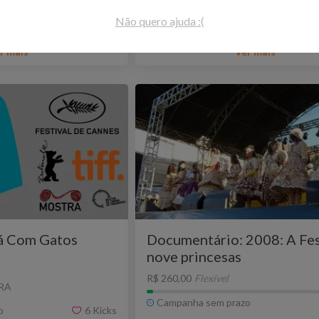
o
São Paulo - SP
Jornalismo
B
Não quero ajuda :(
r mais
Ver mais
á Com Gatos
Documentário: 2008: A Fes
nove princesas
R$ 260,00
Flexível
RA
Campanha sem prazo
o
6
Kicks