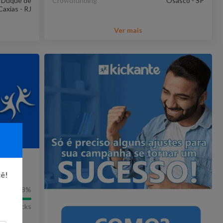
Duque de
Crowdfunding
Osasco - SP
Caxias - RJ
Ver mais
 seu
cê!
108
%
595
Kicks