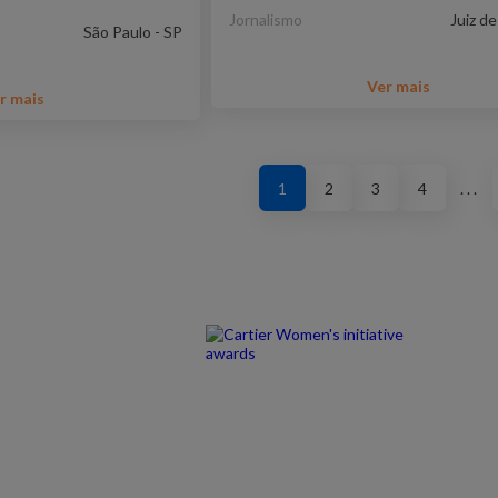
Jornalismo
Juiz d
São Paulo - SP
Ver mais
r mais
1
2
3
4
. . .