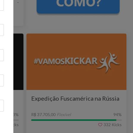
-
a
Expedição Fuscamérica na Rússia
P 30
3
%
R$ 37.705,00
Flexível
94
%
14
Kicks
332
Kicks