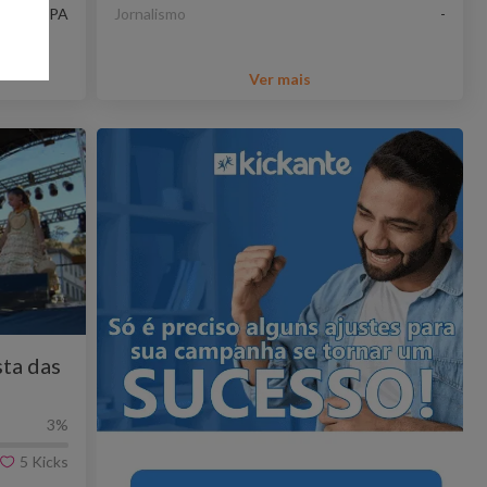
ELÉM - PA
Jornalismo
-
Ver mais
ta das
3
%
5
Kicks