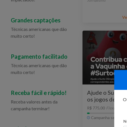
Jornalismo
Ve
Grandes captações
Técnicas americanas que dão
muito certo!
Pagamento facilitado
Técnicas americanas que dão
muito certo!
Ajude o Surto O
Receba fácil e rápido!
os jogos de Pari
Oi
Receba valores antes da
R$ 775,00
Flexível
campanha terminar!
Campanha sem praz
N