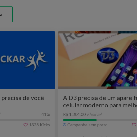
a
 precisa de você
A D3 precisa de um aparel
celular moderno para melh
atender!
l
41
%
R$ 1.304,00
Flexível
1328
Kicks
Campanha sem prazo