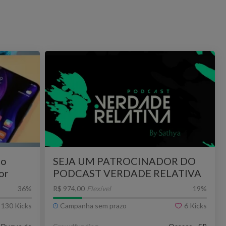
ho
SEJA UM PATROCINADOR DO
or
PODCAST VERDADE RELATIVA
36
%
R$ 974,00
Flexível
19
%
130
Kicks
Campanha sem prazo
6
Kicks