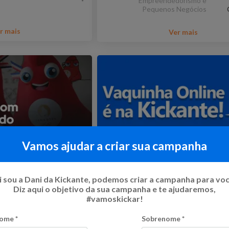
-
Empreendedorismo e
Pequenos Negócios
r mais
Ver mais
Vamos ajudar a criar sua campanha
límpico a ir para
A Caros Amigos precisa do
s!
apoio
 sou a Dani da Kickante, podemos criar a campanha para vo
Diz aqui o objetivo da sua campanha e te ajudaremos,
3
%
R$ 53.800,00
Flexível
#vamoskickar!
o
19
Kicks
ome
*
Sobrenome
*