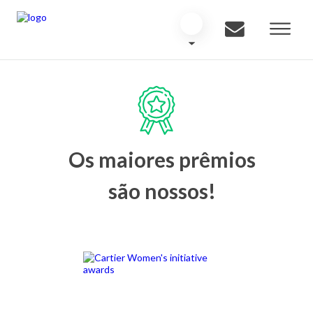
Os maiores prêmios
são nossos!