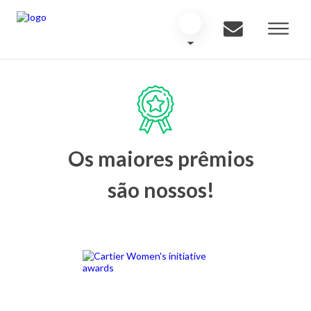
Os maiores prêmios
são nossos!