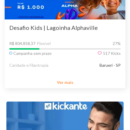
Desafio Kids | Lagoinha Alphaville
R$ 804.858,37
Flexível
27
%
Campanha sem prazo
517
Kicks
Caridade e Filantropia
Barueri - SP
Ver mais