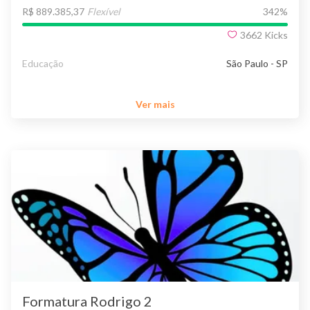
R$ 889.385,37
Flexível
342
%
3662
Kicks
Educação
São Paulo - SP
Ver mais
Formatura Rodrigo 2