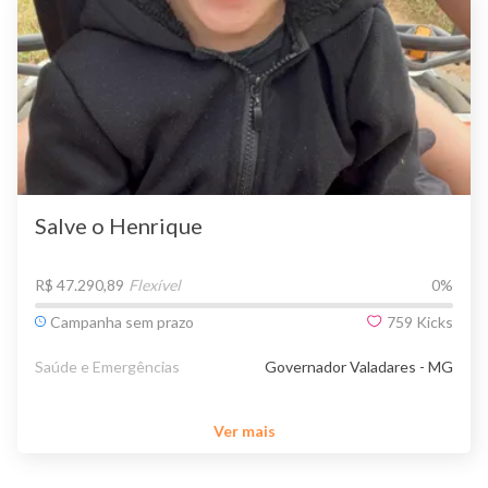
Salve o Henrique
R$ 47.290,89
Flexível
0
%
Campanha sem prazo
759
Kicks
Saúde e Emergências
Governador Valadares - MG
Ver mais