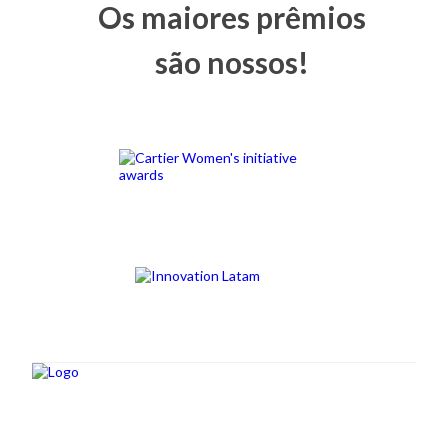
Os maiores prêmios
são nossos!