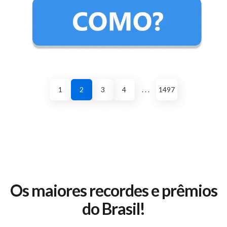
1
2
3
4
. . .
1497
Os maiores recordes e prêmios
do Brasil!