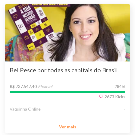
Bel Pesce por todas as capitais do Brasil!
R$ 737.547,40
Flexível
284
%
2673
Kicks
Vaquinha Online
-
Ver mais