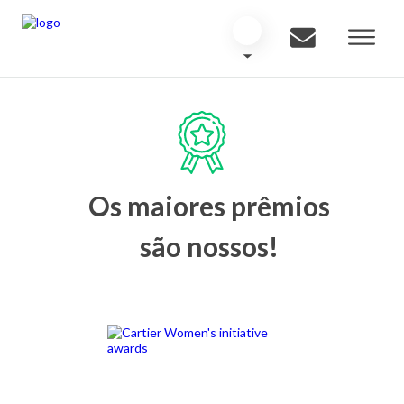
Os maiores prêmios
são nossos!