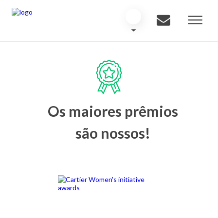
Os maiores prêmios
são nossos!