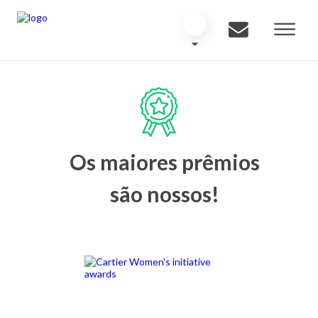
Os maiores prêmios
são nossos!