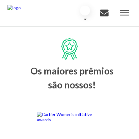
Os maiores prêmios
são nossos!