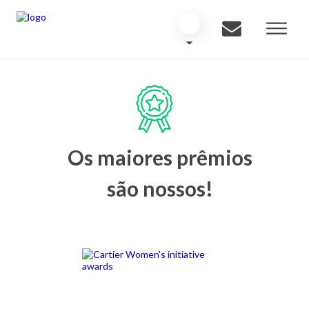
Os maiores prêmios
são nossos!