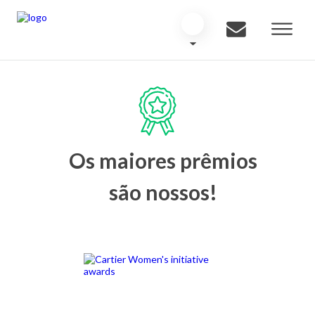
Os maiores prêmios
são nossos!