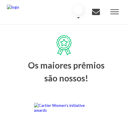
Os maiores prêmios
são nossos!