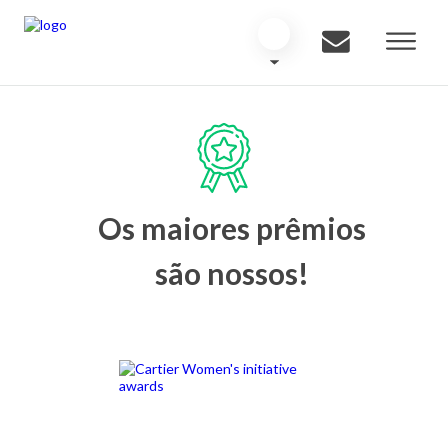
Os maiores prêmios
são nossos!