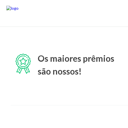
Os maiores prêmios
são nossos!