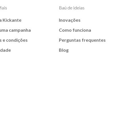
Mais
Baú de ideias
a Kickante
Inovações
 uma campanha
Como funciona
 e condições
Perguntas frequentes
idade
Blog