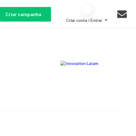
Criar campanha
Criar conta / Entrar