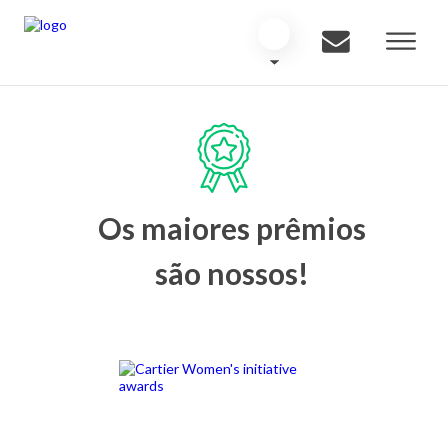
Os maiores prêmios
são nossos!