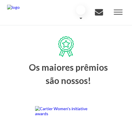
Os maiores prêmios
são nossos!