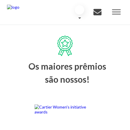
Os maiores prêmios
são nossos!