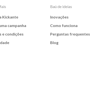
Mais
Baú de ideias
a Kickante
Inovações
 uma campanha
Como funciona
 e condições
Perguntas frequentes
idade
Blog