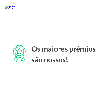
Os maiores prêmios
são nossos!