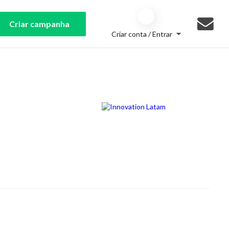
Criar campanha
Criar conta / Entrar