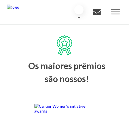
Os maiores prêmios
são nossos!