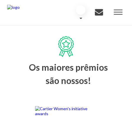
Os maiores prêmios
são nossos!