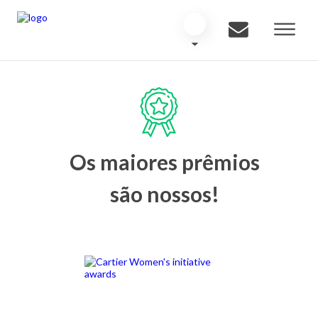
Os maiores prêmios
são nossos!