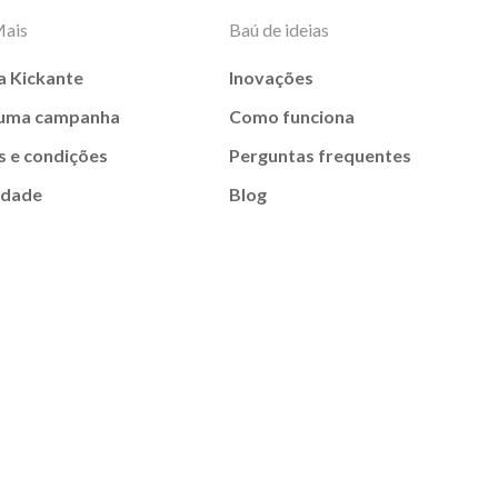
Mais
Baú de ideias
a Kickante
Inovações
 uma campanha
Como funciona
 e condições
Perguntas frequentes
idade
Blog