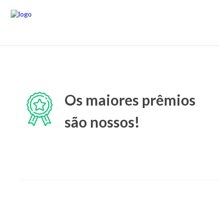
Os maiores prêmios
são nossos!