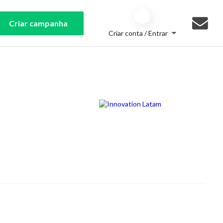
Criar campanha
Criar conta / Entrar