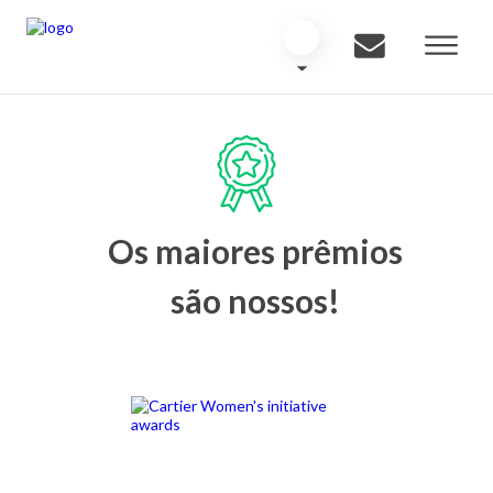
Os maiores prêmios
são nossos!