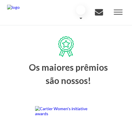
Os maiores prêmios
são nossos!