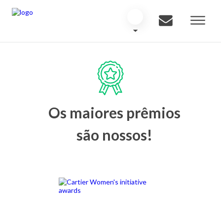
Os maiores prêmios
são nossos!