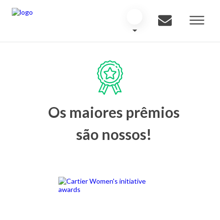
Os maiores prêmios
são nossos!