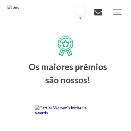
Os maiores prêmios
são nossos!