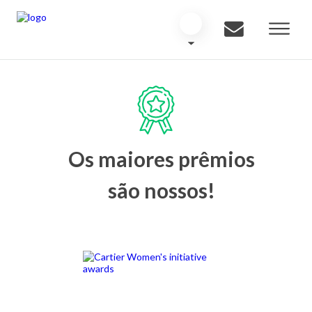
Os maiores prêmios
são nossos!