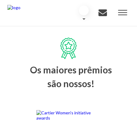
Os maiores prêmios
são nossos!