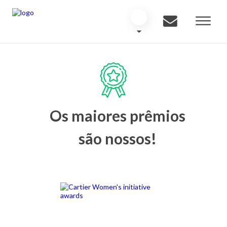
Os maiores prêmios
são nossos!