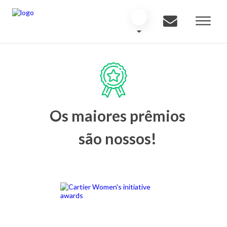
Os maiores prêmios
são nossos!