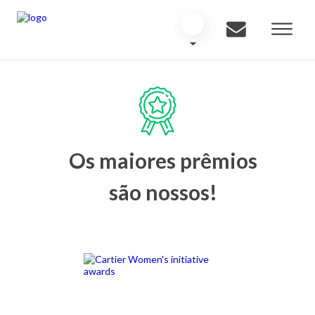
Os maiores prêmios
são nossos!