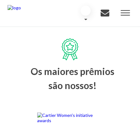
Os maiores prêmios
são nossos!