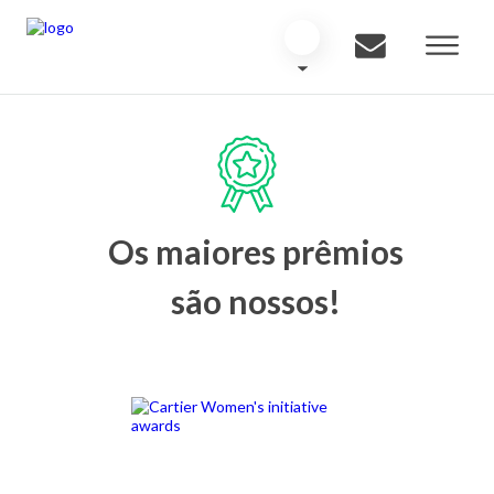
Os maiores prêmios
são nossos!