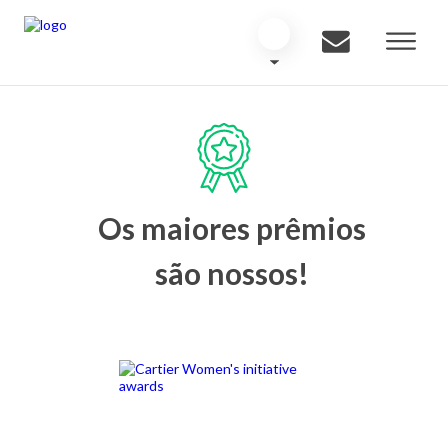
Os maiores prêmios
são nossos!